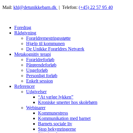
Mail:
khl@detunikkebarn.dk
| Telefon:
(+45) 22 57 95 40
Foredrag
Rådgivning
Forældremestringsstøtte
Hjælp til kommunen
De Unikke Forældres Netværk
Metakognitiv terapi
Forældreforløb
Pårørendeforløb
Ungeforløb
Personligt forløb
Enkelt session
Referencer
Udgivelser
“At vælge lykken”
Kroniske smerter hos skolebørn
Webinarer
Kommunestress
Kommunikation med barnet
Barnets sociale liv
Stop bekymringerne