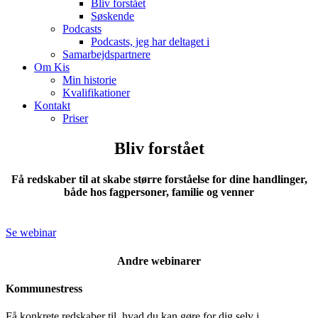
Bliv forstået
Søskende
Podcasts
Podcasts, jeg har deltaget i
Samarbejdspartnere
Om Kis
Min historie
Kvalifikationer
Kontakt
Priser
Bliv forstået
Få redskaber til at skabe større forståelse for dine handlinger,
både hos fagpersoner, familie og venner
Se webinar
Andre webinarer
Kommunestress
Få konkrete redskaber til, hvad du kan gøre for dig selv i