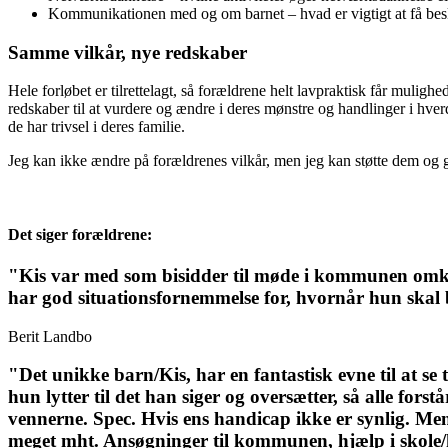
Kommunikationen med og om barnet – hvad er vigtigt at få besk
Samme vilkår, nye redskaber
Hele forløbet er tilrettelagt, så forældrene helt lavpraktisk får muligh
redskaber til at vurdere og ændre i deres mønstre og handlinger i hverda
de har trivsel i deres familie.
Jeg kan ikke ændre på forældrenes vilkår, men jeg kan støtte dem og gi
Det siger forældrene:
"Kis var med som bisidder til møde i kommunen omkring
har god situationsfornemmelse for, hvornår hun skal 
Berit Landbo
"Det unikke barn/Kis, har en fantastisk evne til at se 
hun lytter til det han siger og oversætter, så alle fo
vennerne. Spec. Hvis ens handicap ikke er synlig. 
meget mht. Ansøgninger til kommunen, hjælp i skole/h