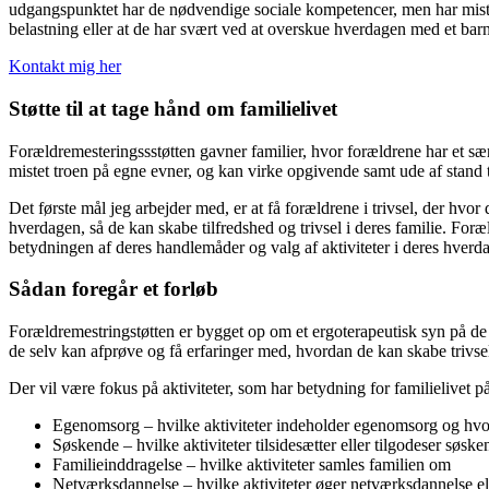
udgangspunktet har de nødvendige sociale kompetencer, men har mistet 
belastning eller at de har svært ved at overskue hverdagen med et ba
Kontakt mig her
Støtte til at tage hånd om familielivet
Forældremesteringssstøtten gavner familier, hvor forældrene har et sær
mistet troen på egne evner, og kan virke opgivende samt ude af stand ti
Det første mål jeg arbejder med, er at få forældrene i trivsel, der hvor
hverdagen, så de kan skabe tilfredshed og trivsel i deres familie. Foræ
betydningen af deres handlemåder og valg af aktiviteter i deres hverd
Sådan foregår et forløb
Forældremestringstøtten er bygget op om et ergoterapeutisk syn på de da
de selv kan afprøve og få erfaringer med, hvordan de kan skabe trivsel og
Der vil være fokus på aktiviteter, som har betydning for familielivet 
Egenomsorg – hvilke aktiviteter indeholder egenomsorg og hvor 
Søskende – hvilke aktiviteter tilsidesætter eller tilgodeser søske
Familieinddragelse – hvilke aktiviteter samles familien om
Netværksdannelse – hvilke aktiviteter øger netværksdannelse ell