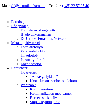
Mail:
khl@detunikkebarn.dk
| Telefon:
(+45) 22 57 95 40
Foredrag
Rådgivning
Forældremestringsstøtte
Hjælp til kommunen
De Unikke Forældres Netværk
Metakognitiv terapi
Forældreforløb
Pårørendeforløb
Ungeforløb
Personligt forløb
Enkelt session
Referencer
Udgivelser
“At vælge lykken”
Kroniske smerter hos skolebørn
Webinarer
Kommunestress
Kommunikation med barnet
Barnets sociale liv
Stop bekymringerne