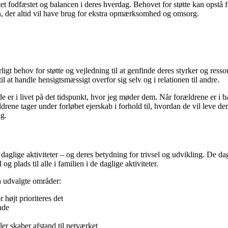
fodfæstet og balancen i deres hverdag. Behovet for støtte kan opstå for
rn, der altid vil have brug for ekstra opmærksomhed og omsorg.
ligt behov for støtte og vejledning til at genfinde deres styrker og re
l at handle hensigtsmæssigt overfor sig selv og i relationen til andre.
 de er i livet på det tidspunkt, hvor jeg møder dem. Når forældrene er i b
ldrene tager under forløbet ejerskab i forhold til, hvordan de vil leve de
ag.
glige aktiviteter – og deres betydning for trivsel og udvikling. De dagl
 plads til alle i familien i de daglige aktiviteter.
på udvalgte områder:
højt prioriteres det
nde
er skaber afstand til netværket