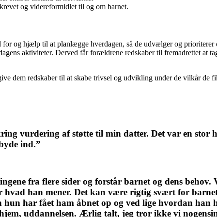
revet og videreformidlet til og om barnet.
ed for og hjælp til at planlægge hverdagen, så de udvælger og prioriterer 
gens aktiviteter. Derved får forældrene redskaber til fremadrettet at tag
ve dem redskaber til at skabe trivsel og udvikling under de vilkår de fi
 vurdering af støtte til min datter. Det var en stor h
byde ind.”
tingene fra flere sider og forstår barnet og dens behov. 
rstår hvad han mener. Det kan være rigtig svært for barn
Men hun har fået ham åbnet op og ved lige hvordan ha
jem, uddannelsen. Ærlig talt, jeg tror ikke vi nogensi