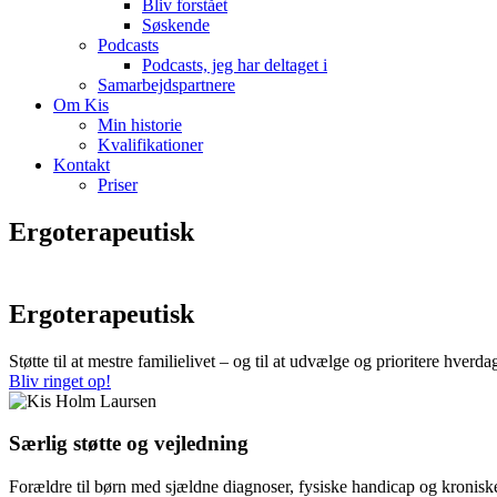
Bliv forstået
Søskende
Podcasts
Podcasts, jeg har deltaget i
Samarbejdspartnere
Om Kis
Min historie
Kvalifikationer
Kontakt
Priser
Ergoterapeutisk
forældremestringsstøtte
Ergoterapeutisk
forældremestringsstøtte
Støtte til at mestre familielivet – og til at udvælge og prioritere hverdag
Bliv ringet op!
Særlig støtte og vejledning
Forældre til børn med sjældne diagnoser, fysiske handicap og kroniske