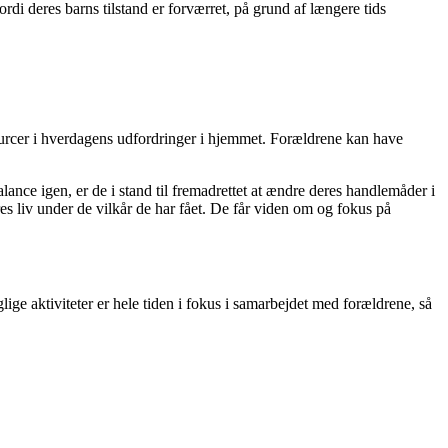
di deres barns tilstand er forværret, på grund af længere tids
ssourcer i hverdagens udfordringer i hjemmet. Forældrene kan have
alance igen, er de i stand til fremadrettet at ændre deres handlemåder i
res liv under de vilkår de har fået. De får viden om og fokus på
ige aktiviteter er hele tiden i fokus i samarbejdet med forældrene, så