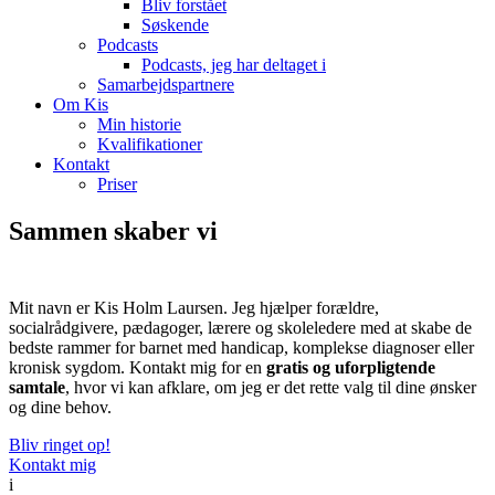
Bliv forstået
Søskende
Podcasts
Podcasts, jeg har deltaget i
Samarbejdspartnere
Om Kis
Min historie
Kvalifikationer
Kontakt
Priser
Sammen skaber vi
de bedste vilkår for barnet
Mit navn er Kis Holm Laursen. Jeg hjælper forældre,
socialrådgivere, pædagoger, lærere og skoleledere med at skabe de
bedste rammer for barnet med handicap, komplekse diagnoser eller
kronisk sygdom. Kontakt mig for en
gratis og uforpligtende
samtale
, hvor vi kan afklare, om jeg er det rette valg til dine ønsker
og dine behov.
Bliv ringet op!
Kontakt mig
i