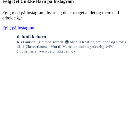
Følg Det Unikke Barn på Instagram
Følg med på Instagram, hvor jeg deler meget andet og mere end
arbejde 🙂
Følg på Instagram
detunikkebarn
Kis Laursen - gift med Torben. 😍 Mor til Kristine, smilende og stædig
🏃🏼‍♀️ @krisserlaursen Mor til Marie, optimist og ukuelig 🤳🏻
@rullemarie_ www.detunikkebarn.dk