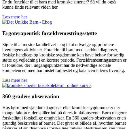
Er du forælder til et barn med kroniske smerter? Så vil du også
kunne finde relevant viden her.
Læs mere her
Ergoterapeutisk forældremestringsstøtte
Støtte til at mestre familielivet – og til at udvælge og prioritere
hverdagens aktiviteter. Forældre til børn med sjældne diagnoser,
fysiske handicap og kroniske sygdomme kan have behov for særlig
støtte og vejledning i en kortere periode. Forældremestringsstøtten er
til forældre, der i udgangspunktet har de nødvendige sociale
kompetencer, men har mistet fodfæstet og balancen i deres hverdag.
Læs mere her
360 graders observation
Hos børn med sjældne diagnoser eller kroniske sygdomme er der
mange faktorer, der spiller ind på deres funktionsevne. Børn reagerer
forskelligt i forskellige omgivelser. En 360 graders observation er en
grundig beskrivelse af barnet. Det giver et billede af, hvordan barnet
påvirkes af sin diagnose i forskellige miljøer. Beskrivelsen kan være