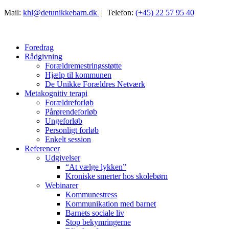
Mail:
khl@detunikkebarn.dk
| Telefon:
(+45) 22 57 95 40
Foredrag
Rådgivning
Forældremestringsstøtte
Hjælp til kommunen
De Unikke Forældres Netværk
Metakognitiv terapi
Forældreforløb
Pårørendeforløb
Ungeforløb
Personligt forløb
Enkelt session
Referencer
Udgivelser
“At vælge lykken”
Kroniske smerter hos skolebørn
Webinarer
Kommunestress
Kommunikation med barnet
Barnets sociale liv
Stop bekymringerne