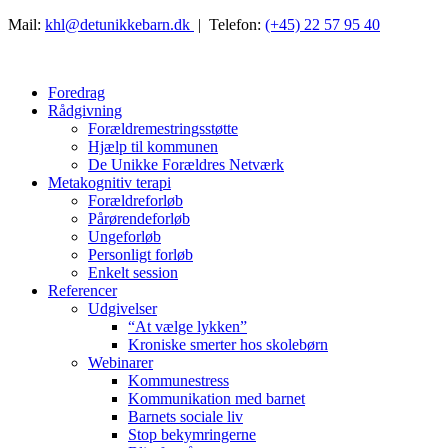
Mail:
khl@detunikkebarn.dk
| Telefon:
(+45) 22 57 95 40
Foredrag
Rådgivning
Forældremestringsstøtte
Hjælp til kommunen
De Unikke Forældres Netværk
Metakognitiv terapi
Forældreforløb
Pårørendeforløb
Ungeforløb
Personligt forløb
Enkelt session
Referencer
Udgivelser
“At vælge lykken”
Kroniske smerter hos skolebørn
Webinarer
Kommunestress
Kommunikation med barnet
Barnets sociale liv
Stop bekymringerne