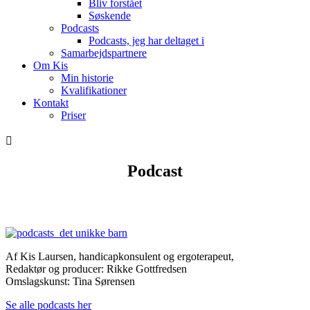
Bliv forstået
Søskende
Podcasts
Podcasts, jeg har deltaget i
Samarbejdspartnere
Om Kis
Min historie
Kvalifikationer
Kontakt
Priser

Podcast
“Ham kan vi da ikke have”
Af Kis Laursen, handicapkonsulent og ergoterapeut,
Redaktør og producer: Rikke Gottfredsen
Omslagskunst: Tina Sørensen
Se alle podcasts her