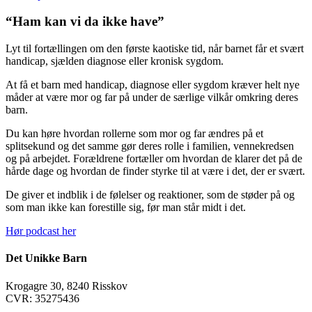
“Ham kan vi da ikke have”
Lyt til fortællingen om den første kaotiske tid, når barnet får et svært
handicap, sjælden diagnose eller kronisk sygdom.
At få et barn med handicap, diagnose eller sygdom kræver helt nye
måder at være mor og far på under de særlige vilkår omkring deres
barn.
Du kan høre hvordan rollerne som mor og far ændres på et
splitsekund og det samme gør deres rolle i familien, vennekredsen
og på arbejdet. Forældrene fortæller om hvordan de klarer det på de
hårde dage og hvordan de finder styrke til at være i det, der er svært.
De giver et indblik i de følelser og reaktioner, som de støder på og
som man ikke kan forestille sig, før man står midt i det.
Hør podcast her
Det Unikke Barn
Krogagre 30, 8240 Risskov
CVR: 35275436