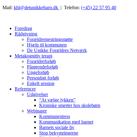
Mail:
khl@detunikkebarn.dk
| Telefon:
(+45) 22 57 95 40
Foredrag
Rådgivning
Forældremestringsstøtte
Hjælp til kommunen
De Unikke Forældres Netværk
Metakognitiv terapi
Forældreforløb
Pårørendeforløb
Ungeforløb
Personligt forløb
Enkelt session
Referencer
Udgivelser
“At vælge lykken”
Kroniske smerter hos skolebørn
Webinarer
Kommunestress
Kommunikation med barnet
Barnets sociale liv
Stop bekymringerne